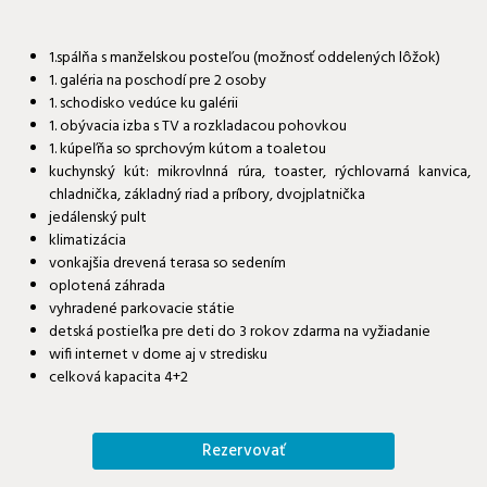
1.spálňa s manželskou posteľou (možnosť oddelených lôžok)
1. galéria na poschodí pre 2 osoby
1. schodisko vedúce ku galérii
1. obývacia izba s TV a rozkladacou pohovkou
1. kúpeľňa so sprchovým kútom a toaletou
kuchynský kút: mikrovlnná rúra, toaster, rýchlovarná kanvica,
chladnička, základný riad a príbory, dvojplatnička
jedálenský pult
klimatizácia
vonkajšia drevená terasa so sedením
oplotená záhrada
vyhradené parkovacie státie
detská postieľka pre deti do 3 rokov zdarma na vyžiadanie
wifi internet v dome aj v stredisku
celková kapacita 4+2
Rezervovať