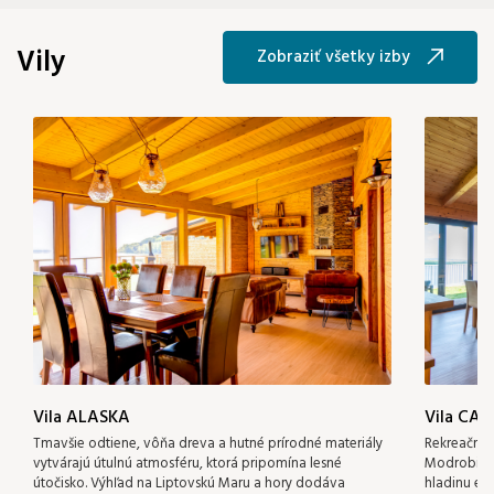
Vily
Zobraziť všetky izby
Vila ALASKA
Vila CA
Pridať izbu
Tmavšie odtiene, vôňa dreva a hutné prírodné materiály
Rekreačná 
vytvárajú útulnú atmosféru, ktorá pripomína lesné
Modrobiele
útočisko. Výhľad na Liptovskú Maru a hory dodáva
hladinu ev
Potvrdiť výber